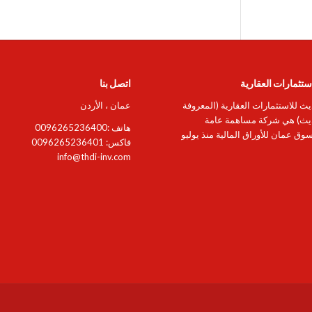
ستثمارات العقارية
اتصل بنا
ث للاستثمارات العقارية (المعروفة
عمان ، الأردن
ديث) هي شركة مساهمة عامة
هاتف :0096265236400
ق عمان للأوراق المالية منذ يوليو
فاكس: 0096265236401
info@thdi-inv.com