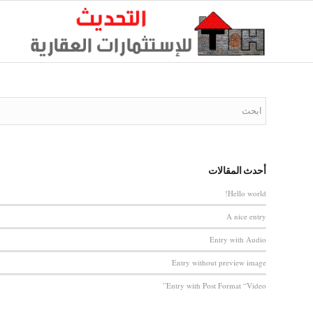
أحدث المقالات
Hello world!
A nice entry
Entry with Audio
Entry without preview image
Entry with Post Format “Video”