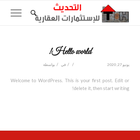
Hello world!
/
/
/
يونيو 27, 2020
في
بواسطة
Welcome to WordPress. This is your first post. Edit or
delete it, then start writing!